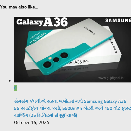
You may also like...
0
સેમસંગ કંપનીએ સસ્તા બજેટમાં નવો Samsung Galaxy A36
5G સ્માર્ટફોન લોન્ચ કર્યો, 5500mAh બેટરી અને 150 વોટ ફાસ્ટ
ચાર્જિંગ (25 મિનિટમાં સંપૂર્ણ ચાર્જ)
October 14, 2024