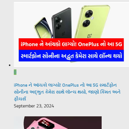
0
iPhone ને આંચકો લાગ્યો! OnePlus નો આ 5G સ્માર્ટફોન
સોનીના અદ્ભુત કેમેરા સાથે લૉન્ચ થયો, જાણો કિંમત અને
ફીચર્સ
September 23, 2024