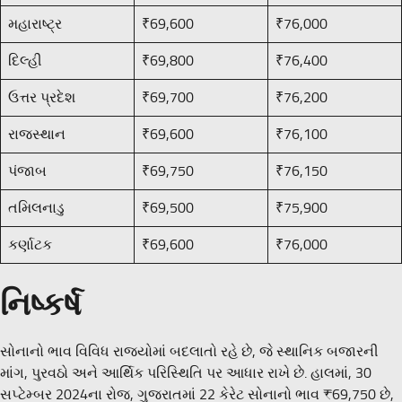
મહારાષ્ટ્ર
₹69,600
₹76,000
દિલ્હી
₹69,800
₹76,400
ઉત્તર પ્રદેશ
₹69,700
₹76,200
રાજસ્થાન
₹69,600
₹76,100
પંજાબ
₹69,750
₹76,150
તમિલનાડુ
₹69,500
₹75,900
કર્ણાટક
₹69,600
₹76,000
નિષ્કર્ષ
સોનાનો ભાવ વિવિધ રાજ્યોમાં બદલાતો રહે છે, જે સ્થાનિક બજારની
માંગ, પુરવઠો અને આર્થિક પરિસ્થિતિ પર આધાર રાખે છે. હાલમાં, 30
સપ્ટેમ્બર 2024ના રોજ, ગુજરાતમાં 22 કેરેટ સોનાનો ભાવ ₹69,750 છે,