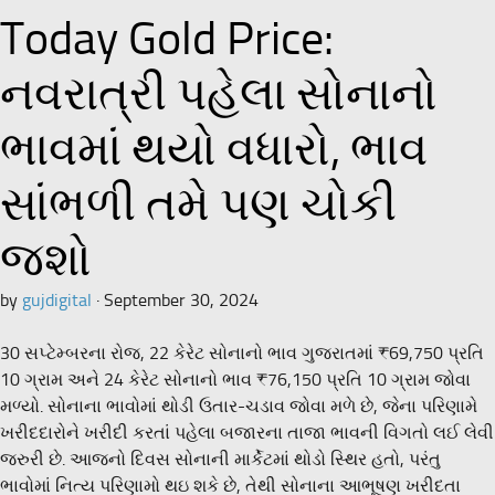
Today Gold Price:
નવરાત્રી પહેલા સોનાનો
ભાવમાં થયો વધારો, ભાવ
સાંભળી તમે પણ ચોકી
જશો
by
gujdigital
·
September 30, 2024
30 સપ્ટેમ્બરના રોજ, 22 કેરેટ સોનાનો ભાવ ગુજરાતમાં ₹69,750 પ્રતિ
10 ગ્રામ અને 24 કેરેટ સોનાનો ભાવ ₹76,150 પ્રતિ 10 ગ્રામ જોવા
મળ્યો. સોનાના ભાવોમાં થોડી ઉતાર-ચડાવ જોવા મળે છે, જેના પરિણામે
ખરીદદારોને ખરીદી કરતાં પહેલા બજારના તાજા ભાવની વિગતો લઈ લેવી
જરુરી છે. આજનો દિવસ સોનાની માર્કેટમાં થોડો સ્થિર હતો, પરંતુ
ભાવોમાં નિત્ય પરિણામો થઇ શકે છે, તેથી સોનાના આભૂષણ ખરીદતા