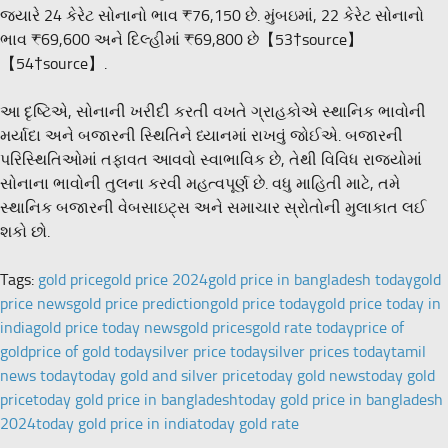
જ્યારે 24 કેરેટ સોનાનો ભાવ ₹76,150 છે. મુંબઇમાં, 22 કેરેટ સોનાનો
ભાવ ₹69,600 અને દિલ્હીમાં ₹69,800 છે【53†source】
【54†source】.
આ દૃષ્ટિએ, સોનાની ખરીદી કરતી વખતે ગ્રાહકોએ સ્થાનિક ભાવોની
મર્યાદા અને બજારની સ્થિતિને ધ્યાનમાં રાખવું જોઈએ. બજારની
પરિસ્થિતિઓમાં તફાવત આવવો સ્વાભાવિક છે, તેથી વિવિધ રાજ્યોમાં
સોનાના ભાવોની તુલના કરવી મહત્વપૂર્ણ છે. વધુ માહિતી માટે, તમે
સ્થાનિક બજારની વેબસાઇટ્સ અને સમાચાર સ્રોતોની મુલાકાત લઈ
શકો છો.
Tags:
gold price
gold price 2024
gold price in bangladesh today
gold
price news
gold price prediction
gold price today
gold price today in
india
gold price today news
gold prices
gold rate today
price of
gold
price of gold today
silver price today
silver prices today
tamil
news today
today gold and silver price
today gold news
today gold
price
today gold price in bangladesh
today gold price in bangladesh
2024
today gold price in india
today gold rate