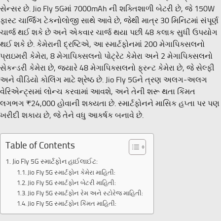
સેન્સર છે. Jio Fly 5Gમાં 7000mAh ની શક્તિશાળી બેટરી છે, જે 150W
ફાસ્ટ ચાર્જિંગ ટેકનોલોજી સાથે આવે છે, જેથી માત્ર 30 મિનિટમાં સંપૂર્ણ
ચાર્જ થઈ શકે છે અને એકવાર ચાર્જ થયા પછી 48 કલાક સુધી ઉપયોગ
થઈ શકે છે. કેમેરાની દ્રષ્ટિએ, આ સ્માર્ટફોનમાં 200 મેગાપિક્સલનો
પ્રાઇમરી કેમેરા, 8 મેગાપિક્સલનો પોટ્રેટ કેમેરા અને 2 મેગાપિક્સલનો
સેકન્ડરી કેમેરા છે, જ્યારે 48 મેગાપિક્સલનો ફ્રન્ટ કેમેરા છે, જે સેલ્ફી
અને વીડિયો કોલિંગ માટે શ્રેષ્ઠ છે. Jio Fly 5Gને ત્રણ અલગ-અલગ
વેરિએન્ટ્સમાં લોન્ચ કરવામાં આવશે, અને તેની શરૂ થતા કિંમત
લગભગ ₹24,000 હોવાની શક્યતા છે. સ્માર્ટફોનને માસિક હપ્તા પર પણ
ખરીદી શકાય છે, જે તેને વધુ આકર્ષક બનાવે છે.
Table of Contents
Jio Fly 5G સ્માર્ટફોન હાઈલાઈટ:
Jio Fly 5G સ્માર્ટફોન કેમેરા માહિતી:
Jio Fly 5G સ્માર્ટફોન બેટરી માહિતી:
Jio Fly 5G સ્માર્ટફોન રેમ અને સ્ટોરેજ માહિતી:
Jio Fly 5G સ્માર્ટફોન કિંમત માહિતી: