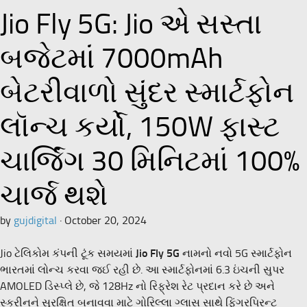
Jio Fly 5G: Jio એ સસ્તા
બજેટમાં 7000mAh
બેટરીવાળો સુંદર સ્માર્ટફોન
લૉન્ચ કર્યો, 150W ફાસ્ટ
ચાર્જિંગ 30 મિનિટમાં 100%
ચાર્જ થશે
by
gujdigital
·
October 20, 2024
Jio ટેલિકોમ કંપની ટૂંક સમયમાં
Jio Fly 5G
નામનો નવો 5G સ્માર્ટફોન
ભારતમાં લોન્ચ કરવા જઈ રહી છે. આ સ્માર્ટફોનમાં 6.3 ઇંચની સુપર
AMOLED ડિસ્પ્લે છે, જે 128Hz નો રિફ્રેશ રેટ પ્રદાન કરે છે અને
સ્ક્રીનને સુરક્ષિત બનાવવા માટે ગોરિલ્લા ગ્લાસ સાથે ફિંગરપ્રિન્ટ