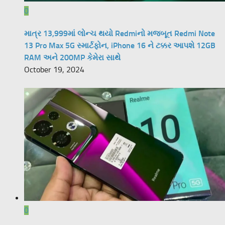
0
માત્ર 13,999માં લોન્ચ થયો Redmiનો મજબૂત Redmi Note
13 Pro Max 5G સ્માર્ટફોન, iPhone 16 ને ટક્કર આપશે 12GB
RAM અને 200MP કેમેરા સાથે
October 19, 2024
0