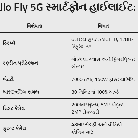
Jio Fly 5G સ્માર્ટફોન હાઈલાઈટ:
વિશેષતા
વિગત
6.3 ઇંચ સુપર AMOLED, 128Hz
ડિસ્પ્લે
રિફ્રેશ રેટ
ગોરિલ્લા ગ્લાસ અને ફિંગરપ્રિન્ટ
સ્ક્રીન પ્રોટેક્શન
સેન્સર
બેટરી
7000mAh, 150W ફાસ્ટ ચાર્જિંગ
ચાર্জિંગ સમય
30 મિનિટમાં 100% ચાર્જ
200MP મુખ્ય, 8MP પોટ્રેટ,
રિયર કેમેરા
2MP સેકન્ડરી
48MP સેલ્ફી અને વીડિયો
ફ્રન્ટ કેમેરા
કોલિંગ માટે