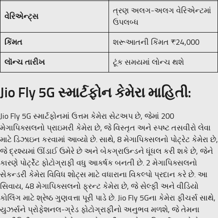
ત્રણ અલગ-અલગ વેરિએન્ટમાં
વેરિએન્ટ્સ
ઉપલબ્ધ
કિંમત
શરૂઆતની કિંમત ₹24,000
લૉન્ચ તારીખ
ટૂંક સમયમાં લોન્ચ થશે
Jio Fly 5G સ્માર્ટફોન કેમેરા માહિતી:
Jio Fly 5G સ્માર્ટફોનમાં ઉત્તમ કેમેરા સેટઅપ છે, જેમાં 200
મેગાપિક્સલનો પ્રાઇમરી કેમેરા છે, જે વિસ્તૃત અને સ્પષ્ટ તસવીરો લેવા
માટે ડિઝાઇન કરવામાં આવ્યો છે. સાથે, 8 મેગાપિક્સલનો પોટ્રેટ કેમેરા છે,
જે દ્રશ્યમાં ઊંડાઈ ઉમેરે છે અને બેકગ્રાઉન્ડને ધૂંધલ કરી શકે છે, જેને
કારણે પોર્ટ્રેટ ફોટોગ્રાફી વધુ આકર્ષક બનતી છે. 2 મેગાપિક્સલનો
સેકન્ડરી કેમેરા વિવિધ શોટ્સ માટે વધારાના વિકલ્પો પ્રદાન કરે છે. આ
સિવાય, 48 મેગાપિક્સલનો ફ્રન્ટ કેમેરા છે, જે સેલ્ફી અને વીડિયો
કોલિંગ માટે શ્રેષ્ઠ ગુણવત્તા પૂરી પાડે છે. Jio Fly 5Gના કેમેરા ફીચર્સ સાથે,
યુઝર્સને પ્રોફેશનલ-ગ્રેડ ફોટોગ્રાફીનો અનુભવ મળશે, જે તેમના