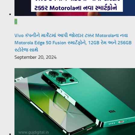
0
Vivo કંપનીને માર્કેટમાં આપી જોરદાર ટક્કર Motorolaના નવા
Motorola Edge 50 Fusion સ્માર્ટફોને, 12GB રેમ અને 256GB
સ્ટોરેજ સાથે
September 20, 2024