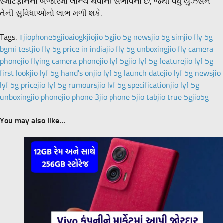
સ્માર્ટફોનના બજારમાં લોન્ચ થવાની સંભાવના છે, જેથી વધુ યુઝર્સને
તેની સુવિધાઓનો લાભ મળી શકે.
Tags:
#jiophone
5gjio
aiogk
jio
jio 5g
jio 5g news
jio 5g sim
jio fly 5g
bgmi test
jio fly 5g price in india
jio fly 5g unboxing
jio fly camera
phone
jio flying camera phone
jio lyf 5g
jio lyf 5g feature
jio lyf 5g
first look
jio lyf 5g hand's on
jio lyf 5g launch date
jio lyf 5g news
jio
lyf 5g price
jio lyf 5g rumours
jio lyf 5g specification
jio lyf 5g
unboxing
jio phone
jio phone 3
jio phone 5
jio tab
jio true 5g
jio5g
You may also like...