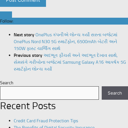
Follow:
Next story
OnePlus કંપનીએ લોન્ચ કર્યો સસ્તા બજેટમાં
OnePlus Nord N30 5G સ્માર્ટફોન, 6500mAh બેટરી અને
150W ફાસ્ટ ચાર્જિંગ સાથે
Previous story
અદભૂત ફીચર્સ અને અદભૂત દેખાવ સાથે,
સેમસંગે ગરીબોના બજેટમાં Samsung Galaxy A16 આકર્ષક 5G
સ્માર્ટફોન લોન્ચ કર્યો
Search
Search
Recent Posts
Credit Card Fraud Protection Tips
The Benefits of Digital Security Insurance