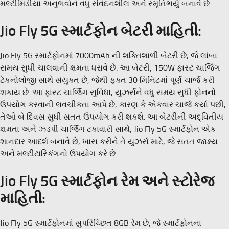
મલ્ટીમિડીયા અનુભવોને વધુ સંવેદનશીલ અને સ્મૃતિભર્યું બનાવે છે.
Jio Fly 5G સ્માર્ટફોન બેટરી માહિતી:
Jio Fly 5G સ્માર્ટફોનમાં 7000mAh ની શક્તિશાળી બેટરી છે, જે લાંબા
સમય સુધી ચાલવાની ક્ષમતા ધરાવે છે. આ બેટરી, 150W ફાસ્ટ ચાર્જિંગ
ટેકનોલોજી સાથે સંયુક્ત છે, જેથી ફક્ત 30 મિનિટમાં પૂર્ણ ચાર્જ કરી
શકાય છે. આ ફાસ્ટ ચાર્જિંગ સુવિધા, યુઝર્સને વધુ સમય સુધી ફોનનો
ઉપયોગ કરવાની લવચીકતા આપે છે, કારણ કે એકવાર ચાર્જ કર્યા પછી,
તેઓ બે દિવસ સુધી સતત ઉપયોગ કરી શકશે. આ બેટરીની અદ્વિતીય
ક્ષમતા અને ઝડપી ચાર્જિંગ ટકાવારી સાથે, Jio Fly 5G સ્માર્ટફોન એક
શાનદાર આદર્શ બનાવે છે, ખાસ કરીને તે યુઝર્સ માટે, જે સતત જાક્ષ્ય
અને મલ્ટીટાસ્કિંગનો ઉપયોગ કરે છે.
Jio Fly 5G સ્માર્ટફોન રેમ અને સ્ટોરેજ
માહિતી:
Jio Fly 5G સ્માર્ટફોનમાં સુપરિચ્છિત 8GB રેમ છે, જે સ્માર્ટફોનના