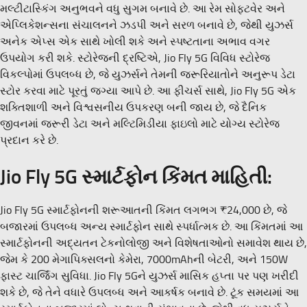
મલ્ટીટાસ્કિંગ અનુભવને વધુ સુગમ બનાવે છે. આ રેમ સોફ્ટવેર અને
એપ્લિકેશન્સના સંચાલનને ઝડપી અને સરળ બનાવે છે, જેથી યુઝર્સ
અનેક એપ્સ એક સાથે ખોલી શકે અને સ્પષ્ટતાના અભાવ વગર
ઉપયોગ કરી શકે. સ્ટોરેજની દ્રષ્ટિએ, Jio Fly 5G વિવિધ સ્ટોરેજ
વિકલ્પોમાં ઉપલબ્ધ છે, જે યુઝર્સને તેમની જરૂરિયાતોને અનુરૂપ ડેટા
સ્ટોર કરવા માટે પૂરતું જગ્યા આપે છે. આ ફીચર્સ સાથે, Jio Fly 5G એક
શક્તિશાળી અને વિશ્વસનીય ઉપકરણ બની જાય છે, જે દૈનિક
જીવનમાં જરૂરી ડેટા અને મલ્ટિમિડીયા ફાઇલો માટે યોગ્ય સ્ટોરેજ
પ્રદાન કરે છે.
Jio Fly 5G સ્માર્ટફોન કિંમત માહિતી:
Jio Fly 5G સ્માર્ટફોનની શરૂઆતની કિંમત લગભગ ₹24,000 છે, જે
બજારમાં ઉપલબ્ધ અન્ય સ્માર્ટફોન સાથે સ્પર્ધાત્મક છે. આ કિંમતમાં આ
સ્માર્ટફોનની અદ્યતન ટેકનોલોજી અને વિશેષતાઓનો સમાવેશ થાય છે,
જેમ કે 200 મેગાપિક્સલનો કેમેરા, 7000mAhની બેટરી, અને 150W
ફાસ્ટ ચાર્જિંગ સુવિધા. Jio Fly 5Gને યુઝર્સ માસિક હપ્તા પર પણ ખરીદી
શકે છે, જે તેને વધારે ઉપલબ્ધ અને આકર્ષક બનાવે છે. ટૂંક સમયમાં આ