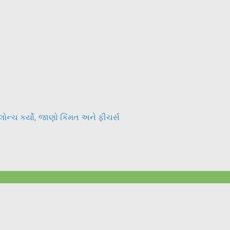
ોન્ચ કર્યો, જાણો કિંમત અને ફીચર્સ