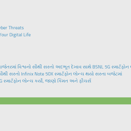
yber Threats
our Digital Life
ેતરમાં વિશ્વનો સૌથી સસ્તો અદભૂત દેખાવ સાથે BSNL 5G સ્માર્ટફોન લ
 સૌથી સસ્તો Infinix Note 50X સ્માર્ટફોન લોન્ચ થયો સસ્તા બજેટમાં
સ્માર્ટફોન લોન્ચ કર્યો, જાણો કિંમત અને ફીચર્સ