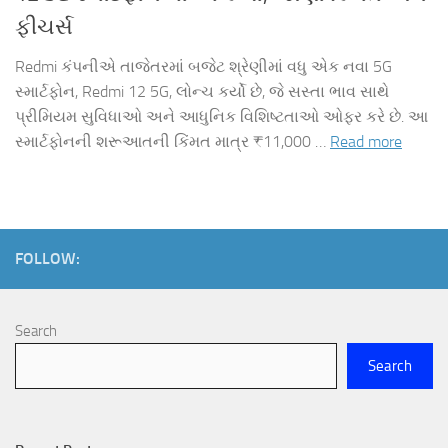
ફીચર્સ
Redmi કંપનીએ તાજેતરમાં બજેટ શ્રેણીમાં વધુ એક નવા 5G
સ્માર્ટફોન, Redmi 12 5G, લોન્ચ કર્યો છે, જે સસ્તા ભાવ સાથે
પ્રીમિયમ સુવિધાઓ અને આધુનિક વિશિષ્ટતાઓ ઓફર કરે છે. આ
સ્માર્ટફોનની શરૂઆતની કિંમત માત્ર ₹11,000 …
Read more
FOLLOW:
Search
Search