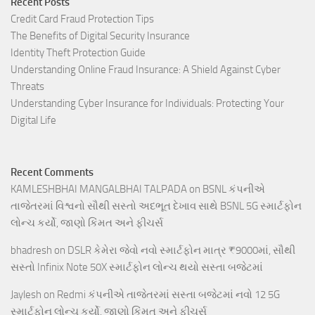
Recent Posts
Credit Card Fraud Protection Tips
The Benefits of Digital Security Insurance
Identity Theft Protection Guide
Understanding Online Fraud Insurance: A Shield Against Cyber
Threats
Understanding Cyber Insurance for Individuals: Protecting Your
Digital Life
Recent Comments
KAMLESHBHAI MANGALBHAI TALPADA
on
BSNL કંપનીએ
તાજેતરમાં વિશ્વનો સૌથી સસ્તો અદભૂત દેખાવ સાથે BSNL 5G સ્માર્ટફોન
લોન્ચ કર્યો, જાણો કિંમત અને ફીચર્સ
bhadresh
on
DSLR કેમેરા જેવો નવો સ્માર્ટફોન માત્ર ₹9000માં, સૌથી
સસ્તો Infinix Note 50X સ્માર્ટફોન લોન્ચ થયો સસ્તા બજેટમાં
Jaylesh
on
Redmi કંપનીએ તાજેતરમાં સસ્તા બજેટમાં નવો 12 5G
સ્માર્ટફોન લોન્ચ કર્યો, જાણો કિંમત અને ફીચર્સ