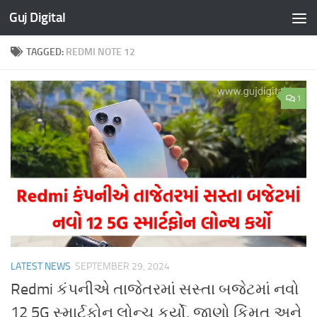
Guj Digital
Skip to content
TAGGED:
REDMI NOTE 12
1
LATEST NEWS
SEPTEMBER 29, 2024
Redmi કંપનીએ તાજેતરમાં સસ્તા બજેટમાં નવો
12 5G સ્માર્ટફોન લોન્ચ કર્યો, જાણો કિંમત અને