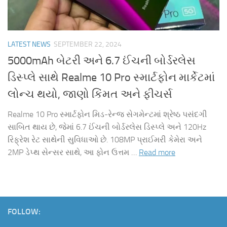
LATEST NEWS
SEPTEMBER 22, 2024
5000mAh બેટરી અને 6.7 ઈંચની બોર્ડરલેસ
ડિસ્પ્લે સાથે Realme 10 Pro સ્માર્ટફોન માર્કેટમાં
લોન્ચ થયો, જાણો કિંમત અને ફીચર્સ
Realme 10 Pro સ્માર્ટફોન મિડ-રેન્જ સેગમેન્ટમાં શ્રેષ્ઠ પસંદગી
સાબિત થાય છે, જેમાં 6.7 ઈંચની બોર્ડરલેસ ડિસ્પ્લે અને 120Hz
રિફ્રેશ રેટ સાથેની સુવિધાઓ છે. 108MP પ્રાઈમરી કેમેરા અને
2MP ડેપ્થ સેન્સર સાથે, આ ફોન ઉત્તમ …
Read more
FOLLOW: