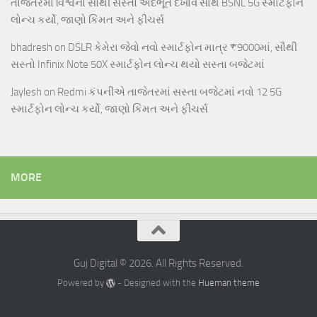
તાજેતરમાં વિશ્વનો સૌથી સસ્તો અદભૂત દેખાવ સાથે BSNL 5G સ્માર્ટફોન
લોન્ચ કર્યો, જાણો કિંમત અને ફીચર્સ
bhadresh
on
DSLR કેમેરા જેવો નવો સ્માર્ટફોન માત્ર ₹9000માં, સૌથી
સસ્તો Infinix Note 50X સ્માર્ટફોન લોન્ચ થયો સસ્તા બજેટમાં
Jaylesh
on
Redmi કંપનીએ તાજેતરમાં સસ્તા બજેટમાં નવો 12 5G
સ્માર્ટફોન લોન્ચ કર્યો, જાણો કિંમત અને ફીચર્સ
MORE
Guj Digital © 2026. All Rights Reserved.
Powered by
- Designed with the
Hueman theme