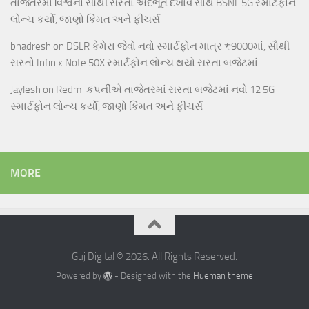
તાજેતરમાં વિશ્વનો સૌથી સસ્તો અદભૂત દેખાવ સાથે BSNL 5G સ્માર્ટફોન
લોન્ચ કર્યો, જાણો કિંમત અને ફીચર્સ
bhadresh
on
DSLR કેમેરા જેવો નવો સ્માર્ટફોન માત્ર ₹9000માં, સૌથી
સસ્તો Infinix Note 50X સ્માર્ટફોન લોન્ચ થયો સસ્તા બજેટમાં
Jaylesh
on
Redmi કંપનીએ તાજેતરમાં સસ્તા બજેટમાં નવો 12 5G
સ્માર્ટફોન લોન્ચ કર્યો, જાણો કિંમત અને ફીચર્સ
MORE
Guj Digital © 2026. All Rights Reserved.
Powered by
- Designed with the
Hueman theme