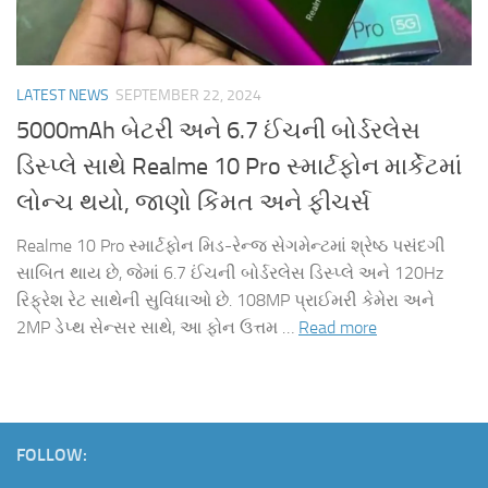
LATEST NEWS
SEPTEMBER 22, 2024
5000mAh બેટરી અને 6.7 ઈંચની બોર્ડરલેસ
ડિસ્પ્લે સાથે Realme 10 Pro સ્માર્ટફોન માર્કેટમાં
લોન્ચ થયો, જાણો કિંમત અને ફીચર્સ
Realme 10 Pro સ્માર્ટફોન મિડ-રેન્જ સેગમેન્ટમાં શ્રેષ્ઠ પસંદગી
સાબિત થાય છે, જેમાં 6.7 ઈંચની બોર્ડરલેસ ડિસ્પ્લે અને 120Hz
રિફ્રેશ રેટ સાથેની સુવિધાઓ છે. 108MP પ્રાઈમરી કેમેરા અને
2MP ડેપ્થ સેન્સર સાથે, આ ફોન ઉત્તમ …
Read more
FOLLOW: