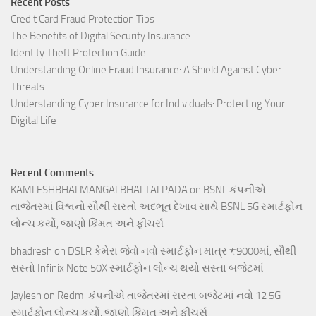
Recent Posts
Credit Card Fraud Protection Tips
The Benefits of Digital Security Insurance
Identity Theft Protection Guide
Understanding Online Fraud Insurance: A Shield Against Cyber
Threats
Understanding Cyber Insurance for Individuals: Protecting Your
Digital Life
Recent Comments
KAMLESHBHAI MANGALBHAI TALPADA
on
BSNL કંપનીએ
તાજેતરમાં વિશ્વનો સૌથી સસ્તો અદભૂત દેખાવ સાથે BSNL 5G સ્માર્ટફોન
લોન્ચ કર્યો, જાણો કિંમત અને ફીચર્સ
bhadresh
on
DSLR કેમેરા જેવો નવો સ્માર્ટફોન માત્ર ₹9000માં, સૌથી
સસ્તો Infinix Note 50X સ્માર્ટફોન લોન્ચ થયો સસ્તા બજેટમાં
Jaylesh
on
Redmi કંપનીએ તાજેતરમાં સસ્તા બજેટમાં નવો 12 5G
સ્માર્ટફોન લોન્ચ કર્યો, જાણો કિંમત અને ફીચર્સ