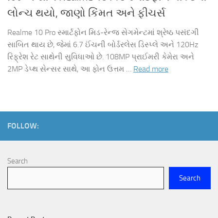
લોન્ચ થયો, જાણો કિંમત અને ફીચર્સ
Realme 10 Pro સ્માર્ટફોન મિડ-રેન્જ સેગમેન્ટમાં શ્રેષ્ઠ પસંદગી
સાબિત થાય છે, જેમાં 6.7 ઈંચની બોર્ડરલેસ ડિસ્પ્લે અને 120Hz
રિફ્રેશ રેટ સાથેની સુવિધાઓ છે. 108MP પ્રાઈમરી કેમેરા અને
2MP ડેપ્થ સેન્સર સાથે, આ ફોન ઉત્તમ …
Read more
FOLLOW:
Search
Search