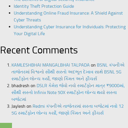
Identity Theft Protection Guide
Understanding Online Fraud Insurance: A Shield Against
Cyber Threats
Understanding Cyber Insurance for Individuals: Protecting
Your Digital Life
Recent Comments
KAMLESHBHAI MANGALBHAI TALPADA
on
BSNL કંપનીએ
તાજેતરમાં વિશ્વનો સૌથી સસ્તો અદભૂત દેખાવ સાથે BSNL 5G
સ્માર્ટફોન લોન્ચ કર્યો, જાણો કિંમત અને ફીચર્સ
bhadresh
on
DSLR કેમેરા જેવો નવો સ્માર્ટફોન માત્ર ₹9000માં,
સૌથી સસ્તો Infinix Note 50X સ્માર્ટફોન લોન્ચ થયો સસ્તા
બજેટમાં
Jaylesh
on
Redmi કંપનીએ તાજેતરમાં સસ્તા બજેટમાં નવો 12
5G સ્માર્ટફોન લોન્ચ કર્યો, જાણો કિંમત અને ફીચર્સ