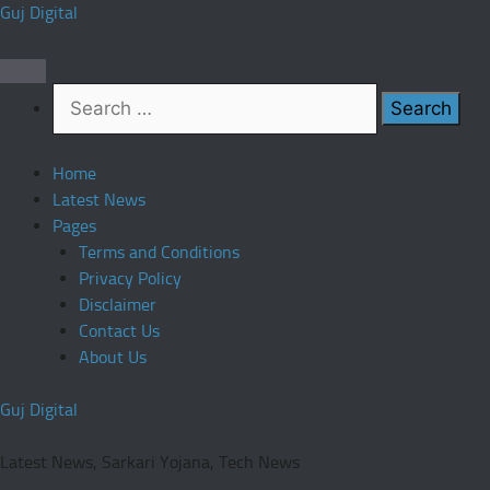
Skip
Guj Digital
to
content
Search
for:
Home
Latest News
Pages
Terms and Conditions
Privacy Policy
Disclaimer
Contact Us
About Us
Guj Digital
Latest News, Sarkari Yojana, Tech News