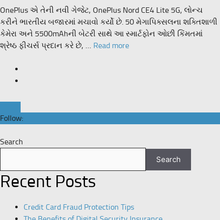
OnePlus એ તેની નવી ગેજેટ, OnePlus Nord CE4 Lite 5G, લોન્ચ
કરીને ભારતીય બજારમાં મચાવો કર્યો છે. 50 મેગાપિક્સલના શક્તિશાળી
કેમેરા અને 5500mAhની બેટરી સાથે આ સ્માર્ટફોન ઓછી કિંમતમાં
શ્રેષ્ઠ ફીચર્સ પ્રદાન કરે છે, …
Read more
Follow:
Search
Search
Recent Posts
Credit Card Fraud Protection Tips
The Benefits of Digital Security Insurance