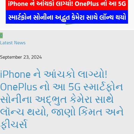
0
Latest News
September 23, 2024
iPhone ને આંચકો લાગ્યો!
OnePlus નો આ 5G સ્માર્ટફોન
સોનીના અદ્ભુત કેમેરા સાથે
લૉન્ચ થયો, જાણો કિંમત અને
ફીચર્સ